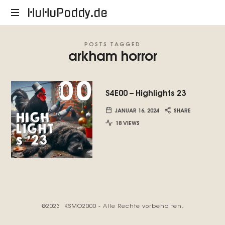
HuHuPoddy.de
HuHuPoddy.de
POSTS TAGGED
arkham horror
S4E00 – Highlights 23
JANUAR 16, 2024
SHARE
18 VIEWS
©2023 KSMO2000 - Alle Rechte vorbehalten.