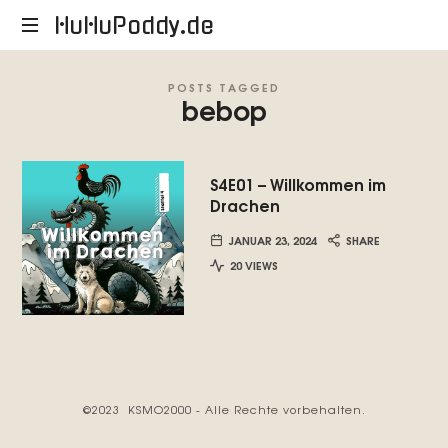
HuHuPoddy.de
HuHuPoddy.de
POSTS TAGGED
bebop
S4E01 – Willkommen im
Drachen
JANUAR 23, 2024
SHARE
20 VIEWS
©2023 KSMO2000 - Alle Rechte vorbehalten.