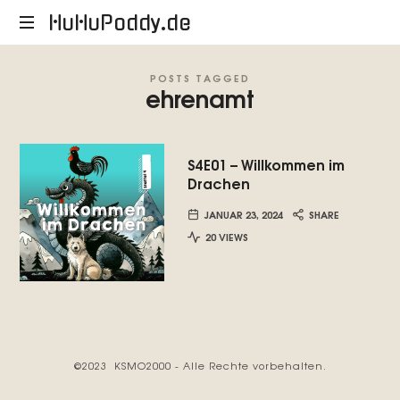
HuHuPoddy.de
HuHuPoddy.de
POSTS TAGGED
ehrenamt
S4E01 – Willkommen im
Drachen
JANUAR 23, 2024
SHARE
20 VIEWS
©2023 KSMO2000 - Alle Rechte vorbehalten.