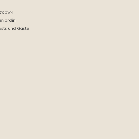
 #aow4
nlordin
sts und Gäste