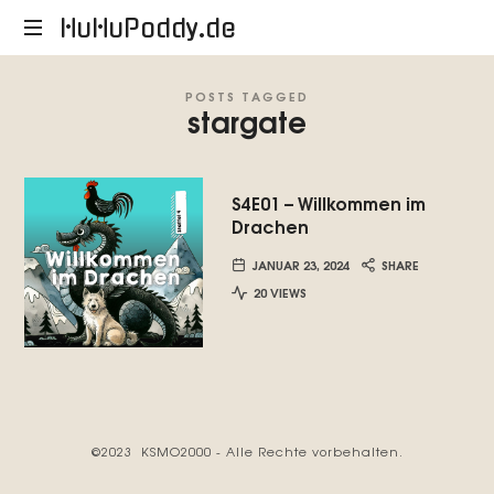
HuHuPoddy.de
HuHuPoddy.de
POSTS TAGGED
stargate
S4E01 – Willkommen im
Drachen
JANUAR 23, 2024
SHARE
20 VIEWS
©2023 KSMO2000 - Alle Rechte vorbehalten.