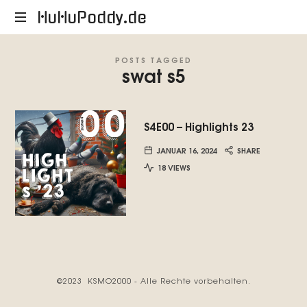
HuHuPoddy.de
HuHuPoddy.de
POSTS TAGGED
swat s5
S4E00 – Highlights 23
JANUAR 16, 2024
SHARE
18 VIEWS
©2023 KSMO2000 - Alle Rechte vorbehalten.