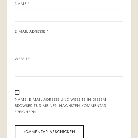
NAME
*
E-MAIL-ADRESSE
*
WEBSITE
NAME, E-MAIL-ADRESSE UND WEBSITE IN DIESEM
BROWSER FÜR MEINEN NÄCHSTEN KOMMENTAR
SPEICHERN.