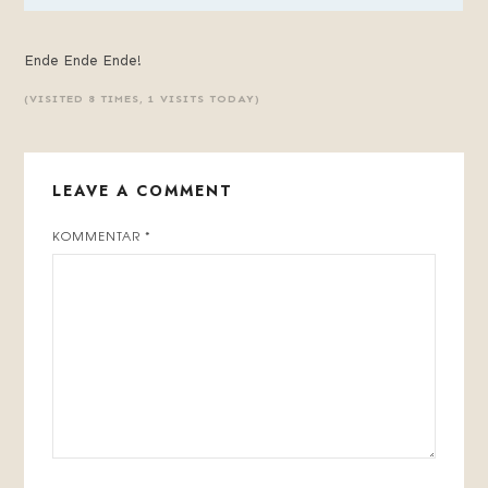
Ende Ende Ende!
(VISITED 8 TIMES, 1 VISITS TODAY)
LEAVE A COMMENT
KOMMENTAR
*