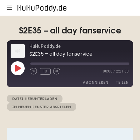
HuHuPoddy.de
HuHuPoddy.de
S2E35 – all day fanservice
HuHuPoddy.de
S2E35 – all day fanservice
PLAY
1X
00:00
/
2:21:53
EPISODE
ABONNIEREN
TEILEN
DATEI HERUNTERLADEN
|
TEILEN
RSS FEED
IN NEUEM FENSTER ABSPIELEN
|
AUDIOLÄNGE: 2:21:53
|
LINK
AUFGENOMMEN AM FEBRUAR 20, 2023