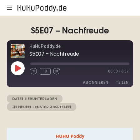
HuHuPoddy.de
HuHuPoddy.de
S5E07 – Nachfreude
HuHuPoddy.de
S5E07 – Nachfreude
PLAY
1X
00:00
/
6:57
EPISODE
ABONNIEREN
TEILEN
DATEI HERUNTERLADEN
|
TEILEN
RSS FEED
IN NEUEM FENSTER ABSPIELEN
|
AUDIOLÄNGE: 6:57
|
LINK
AUFGENOMMEN AM AUGUST 12, 2025