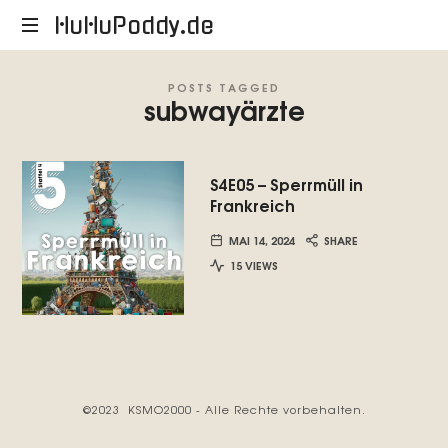
HuHuPoddy.de
HuHuPoddy.de
POSTS TAGGED
subwayärzte
S4E05 – Sperrmüll in
Frankreich
MAI 14, 2024
SHARE
15 VIEWS
©2023 KSMO2000 - Alle Rechte vorbehalten.