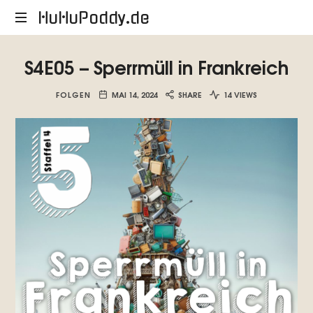
HuHuPoddy.de
HuHuPoddy.de
S4E05 – Sperrmüll in Frankreich
FOLGEN
MAI 14, 2024
SHARE
14 VIEWS