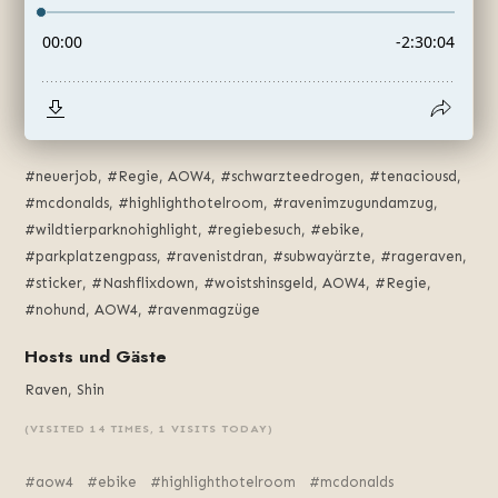
#neuerjob, #Regie, ⁠AOW4, #schwarzteedrogen, #tenaciousd,
#mcdonalds, #highlighthotelroom, #ravenimzugundamzug,
#wildtierparknohighlight, #regiebesuch, #ebike,
#parkplatzengpass, #ravenistdran, #subwayärzte, #rageraven,
#sticker, #Nashflixdown, #woistshinsgeld, ⁠AOW4, #Regie,
#nohund, ⁠AOW4, #ravenmagzüge
Hosts und Gäste
Raven, Shin
(VISITED 14 TIMES, 1 VISITS TODAY)
aow4
ebike
highlighthotelroom
mcdonalds