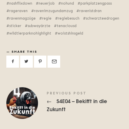
nashflixdown
neuerjob
nohund
parkplatzengpass
rageraven
ravenimzugundamzug
ravenistdran
ravenmagzüge
regie
regiebesuch
schwarzteedrogen
sticker
subwayärzte
tenaciousd
wildtierparknohighlight
woistshinsgeld
SHARE THIS
PREVIOUS POST
S4E04 – Bekifft in die
←
Zukunft