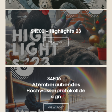
S4E00 – Highlights 23
VIEW POST
S4E06 –
Atemberaubendes
Hochwasserprotokollde
sign
VIEW POST