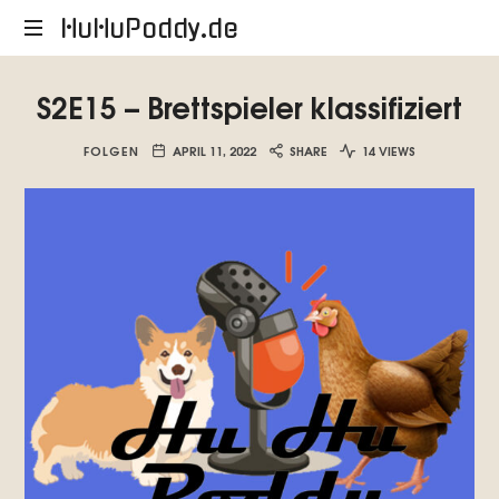
HuHuPoddy.de
HuHuPoddy.de
S2E15 – Brettspieler klassifiziert
FOLGEN
APRIL 11, 2022
SHARE
14 VIEWS