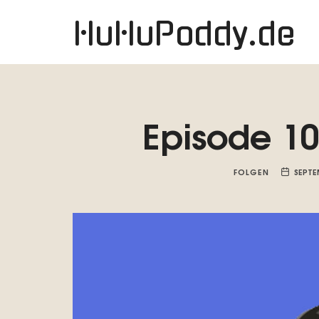
HuHuPoddy.de
HuHuPoddy.de
Episode 10
FOLGEN
SEPTE