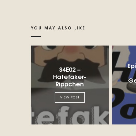
YOU MAY ALSO LIKE
Ep
S4E02 –
Hatefaker-
Ge
Rippchen
VIEW POST