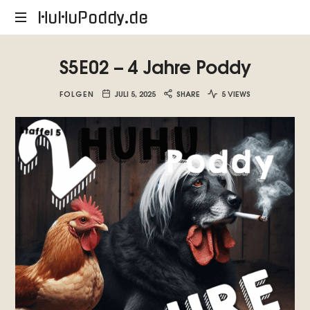
HuHuPoddy.de
HuHuPoddy.de
S5E02 – 4 Jahre Poddy
FOLGEN
JULI 5, 2025
SHARE
5 VIEWS