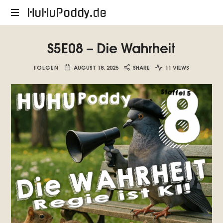
HuHuPoddy.de
HuHuPoddy.de
S5E08 – Die Wahrheit
FOLGEN
AUGUST 18, 2025
SHARE
11 VIEWS