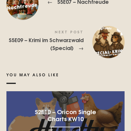
S5E07 – Nachfreude
←
NEXT POST
S5E09 – Krimi im Schwarzwald
(Special)
→
YOU MAY ALSO LIKE
S2E10 – Oricon Single
Charts KW10