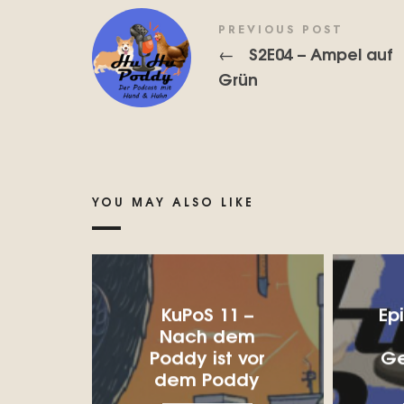
PREVIOUS POST
S2E04 – Ampel auf
←
Grün
YOU MAY ALSO LIKE
KuPoS 11 –
Ep
Nach dem
Poddy ist vor
Ge
dem Poddy