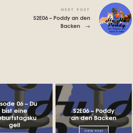
NEXT POST
S2E06 – Poddy an den
Backen
→
isode 06 – Du
bist eine
S2E06 – Poddy
burtstagsku
an den Backen
gel!
VIEW POST