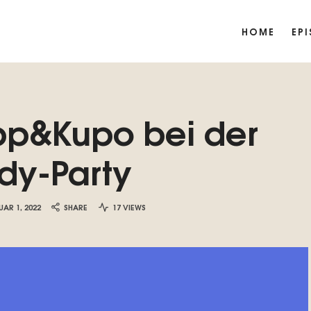
HOME
EP
pp&Kupo bei der
dy-Party
UAR 1, 2022
SHARE
17 VIEWS